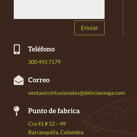
Enviar

Teléfono
300 492 7179

Correo
ventasinstitucionales@deliciasmaja.com

Punto de fabrica
Cra 41 # 52 – 49
Barranquilla, Colombia